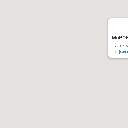
MoPOP 
325 5
[Get 